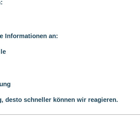
:
ware.de
de Informationen an:
le
bung
g, desto schneller können wir reagieren.